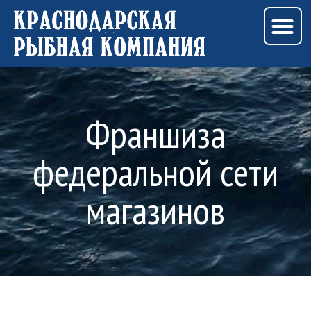
M
Перейти
к
содержимому
Франшиза
федеральной сети
магазинов