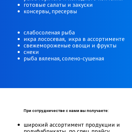
готовые салаты и закуски
консервы, пресервы
слабосоленая рыба
икра лососевая, икра в ассортименте
свежемороженые овощи и фрукты
снеки
рыба вяленая, солено-сушеная
При сотрудничестве с нами вы получаете:
широкий ассортимент продукции и
полуфабрикаты по спец. прайсу