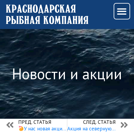
M
Перейти
к
содержимому
Новости и акции
Prev
N
ПРЕД. СТАТЬЯ
СЛЕД. СТАТЬЯ
У нас новая акция на креветку
Акция на северную креветку