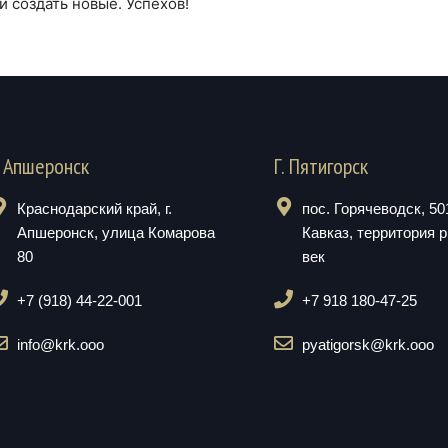
 и создать новые. Успехов!
. Апшеронск
Г. Пятигорск
Краснодарский край, г.
пос. Горячеводск, 5
Апшеронск, улица Комарова
Кавказ, территория 
80
век
+7 (918) 44-22-001
+7 918 180-47-25
info@krk.ooo
pyatigorsk@krk.ooo